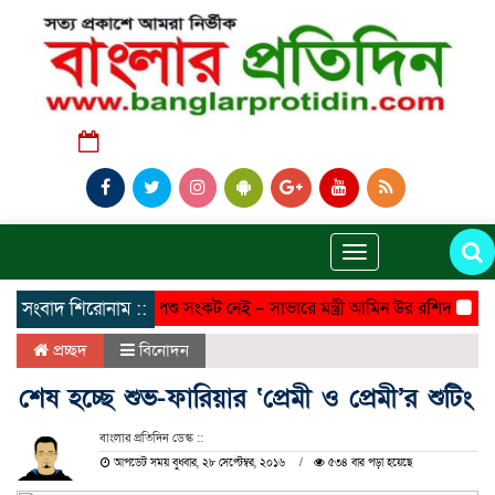
শুক্রবার, ০৭ অগাস্ট ২০২৬, ০৩:০৯ অপরাহ্ন
Toggle
navigation
সংবাদ শিরোনাম ::
দেশে কোনো পশু সংকট নেই – সাভারে মন্ত্রী আমিন উর রশিদ
সাভার 
প্রচ্ছদ
বিনোদন
শেষ হচ্ছে শুভ-ফারিয়ার ‘প্রেমী ও প্রেমী’র শুটিং
বাংলার প্রতিদিন ডেস্ক ::
আপডেট সময় বুধবার, ২৮ সেপ্টেম্বর, ২০১৬
৫৩৪ বার পড়া হয়েছে