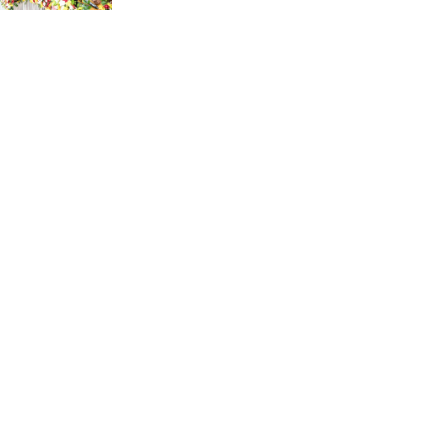
কুমিল্লার নাগরিক সেবায় নতুন অধ্যায়:
গঠিত হচ্ছে ওয়াসা
ঢাকা-আশুলিয়া এলিভেটেড
এক্সপ্রেসওয়ের নিচে ছোট পাইপ
স্থাপনের অভিযোগ
আশুলিয়ার জামগড়া ইস্টার্ন হাউজিং
বাজারে জলাবদ্ধতায় ব্যবসা-বাণিজ্য
স্থবির, ব্যবসায়ীদের প্রতিবাদ
গৃহবধূ হত্যা মামলার আসামি র‍্যাবের
হাতে গ্রেফতার!
আশুলিয়ার বাইপাইল- ঢাকা-টাঙ্গাইল
মহাসড়কে দীর্ঘ যানজট, চরম দুর্ভোগে
জনসাধারণ
আশুলিয়ায় কিশোর গ্যাং কতৃক অষ্টম
শ্রেণীর ছাত্র অপহরণের পর হত্যা: ২০