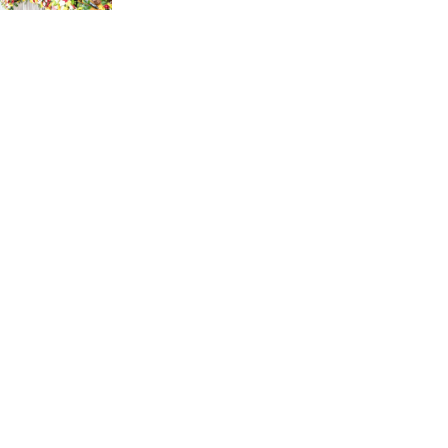
কুমিল্লার নাগরিক সেবায় নতুন অধ্যায়:
গঠিত হচ্ছে ওয়াসা
ঢাকা-আশুলিয়া এলিভেটেড
এক্সপ্রেসওয়ের নিচে ছোট পাইপ
স্থাপনের অভিযোগ
আশুলিয়ার জামগড়া ইস্টার্ন হাউজিং
বাজারে জলাবদ্ধতায় ব্যবসা-বাণিজ্য
স্থবির, ব্যবসায়ীদের প্রতিবাদ
গৃহবধূ হত্যা মামলার আসামি র‍্যাবের
হাতে গ্রেফতার!
আশুলিয়ার বাইপাইল- ঢাকা-টাঙ্গাইল
মহাসড়কে দীর্ঘ যানজট, চরম দুর্ভোগে
জনসাধারণ
আশুলিয়ায় কিশোর গ্যাং কতৃক অষ্টম
শ্রেণীর ছাত্র অপহরণের পর হত্যা: ২০