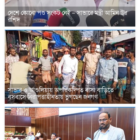
দেশে কোনো পশু সংকট নেই – সাভারে মন্ত্রী আমিন উর
রশিদ
সাভার ও আশুলিয়ায় অপরিকল্পিত বাসা বাড়িতে
বসবাসে নিরাপত্তাহীনতায় ভুগছেন জনগণ