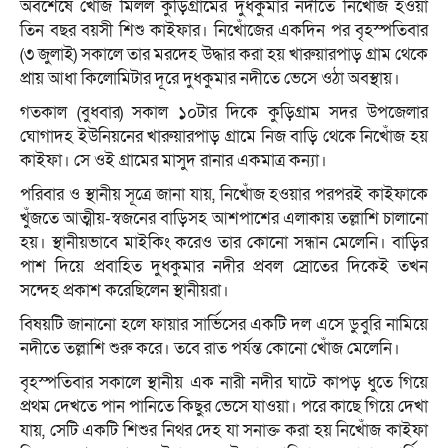
অবশেষে খোঁজ মিলল কুড়িগ্রামের দুধকুমার নদীতে নিখোঁজ হওয়া
তিন বছর বয়সী শিশু কাইফার। নিখোঁজের একদিন পর বৃহস্পতিবার
(৩ জুলাই) সকালে তার মরদেহ উদ্ধার করা হয় খারুয়ারপাড় গ্রাম থেকে
প্রায় আধা কিলোমিটার দূরে দুধকুমার নদীতে ভেসে ওঠা অবস্থায়।
গতকাল (বুধবার) সকাল ১০টার দিকে কুড়িগ্রাম সদর উপজেলার
ঘোগাদহ ইউনিয়নের খারুয়ারপাড় গ্রামে নিজ বাড়ি থেকে নিখোঁজ হয়
কাইফা। সে ওই গ্রামের মাসুদ রানার একমাত্র কন্যা।
পরিবার ও স্থানীয় সূত্রে জানা যায়, নিখোঁজ হওয়ার পরপরই কাইফাকে
খুঁজতে আত্মীয়-স্বজনের বাড়িসহ আশপাশের এলাকায় তল্লাশি চালানো
হয়। স্থানীয়ভাবে মাইকিং করেও তার কোনো সন্ধান মেলেনি। বাড়ির
পাশ দিয়ে প্রবাহিত দুধকুমার নদীর প্রবল স্রোতের দিকেই তখন
সন্দেহ প্রকাশ করেছিলেন স্থানীয়রা।
বিষয়টি জানানো হলে ফায়ার সার্ভিসের একটি দল এসে ডুবুরি নামিয়ে
নদীতে তল্লাশি শুরু করে। তবে রাত পর্যন্ত কোনো খোঁজ মেলেনি।
বৃহস্পতিবার সকালে স্থানীয় এক নারী নদীর ঘাটে কাপড় ধুতে গিয়ে
প্রথম দেখতে পান পানিতে কিছুর ভেসে যাওয়া। পরে কাছে গিয়ে দেখা
যায়, সেটি একটি শিশুর নিথর দেহ যা সনাক্ত করা হয় নিখোঁজ কাইফা