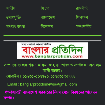
নিচে ছোট পাইপ স্থাপনের অভিযোগ
জাতীয়
ফিচার
রাজনীতি
তথ্যপ্রযুক্তি
বাংলাদেশ
শিক্ষাঙ্গন
আশুলিয়ার জামগড়া ইস্টার্ন হাউজিং বাজারে
জলাবদ্ধতায় ব্যবসা-বাণিজ্য স্থবির,
ব্যবসায়ীদের প্রতিবাদ
অপরাধ জগত
বিনোদন
সম্পাদকীয়
গৃহবধূ হত্যা মামলার আসামি র‍্যাবের হাতে
গ্রেফতার!
আশুলিয়ার বাইপাইল- ঢাকা-টাঙ্গাইল
সম্পাদক ও প্রকাশক : আসমা জাহান
। ভারপ্রাপ্ত সম্পাদক :
এস এম
মহাসড়কে দীর্ঘ যানজট, চরম দুর্ভোগে
জনসাধারণ
আলী আজম
।
মোবাইল ॥ ০১৬৩১-০০৭৭৬০, ০১৭০৩১৩২৭৭৭ ,
আশুলিয়ায় কিশোর গ্যাং কতৃক অষ্টম শ্রেণীর
Email : banglarprotidinnews@gmail.com
ছাত্র অপহরণের পর হত্যা: ২০ মাস পর লাশ
উত্তোলন
গণপ্রজাতন্ত্রী বাংলাদেশ সরকারের নিয়ম মেনে নিবন্ধনের আবেদন
সম্পন্ন।
স্বরাষ্ট্রমন্ত্রীর সঙ্গে সৌদি রাষ্ট্রদূতের সৌজন্য