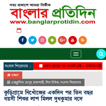
শুক্রবার, ০৭ অগাস্ট ২০২৬, ০২:০৬ অপরাহ্ন
Toggle
navigation
সংবাদ শিরোনাম ::
দেশে কোনো পশু সংকট নেই – সাভারে মন্ত্রী আমিন 
প্রচ্ছদ
এক্সক্লুসিভ
,
রংপুর
,
রাজশাহী
,
লিড নিউজ
,
সংবাদ শিরোনাম
কুড়িগ্রামে নিখোঁজের একদিন পর তিন বছর
বয়সী শিশুর লাশ মিলল দুধকুমার নদে