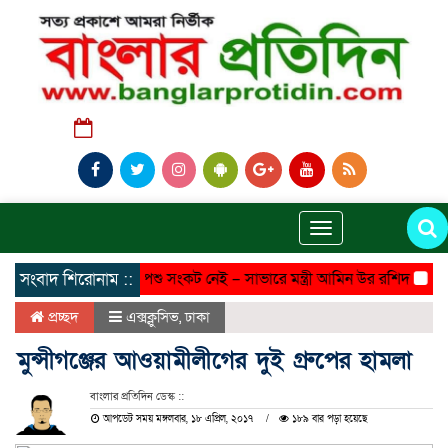
শুক্রবার, ০৭ অগাস্ট ২০২৬, ১১:৩১ অপরাহ্ন
Toggle
navigation
সংবাদ শিরোনাম ::
দেশে কোনো পশু সংকট নেই – সাভারে মন্ত্রী আমিন উর রশিদ
সাভার 
প্রচ্ছদ
এক্সক্লুসিভ
,
ঢাকা
মুন্সীগঞ্জের আওয়ামীলীগের দুই গ্রুপের হামলা
বাংলার প্রতিদিন ডেস্ক ::
আপডেট সময় মঙ্গলবার, ১৮ এপ্রিল, ২০১৭
১৮৯ বার পড়া হয়েছে