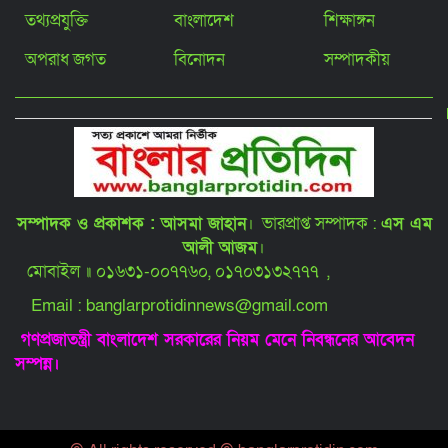
তথ্যপ্রযুক্তি
বাংলাদেশ
শিক্ষাঙ্গন
আশুলিয়ার জামগড়া ইস্টার্ন হাউজিং বাজারে
জলাবদ্ধতায় ব্যবসা-বাণিজ্য স্থবির,
ব্যবসায়ীদের প্রতিবাদ
অপরাধ জগত
বিনোদন
সম্পাদকীয়
গৃহবধূ হত্যা মামলার আসামি র‍্যাবের হাতে
গ্রেফতার!
আশুলিয়ার বাইপাইল- ঢাকা-টাঙ্গাইল
সম্পাদক ও প্রকাশক : আসমা জাহান
। ভারপ্রাপ্ত সম্পাদক :
এস এম
মহাসড়কে দীর্ঘ যানজট, চরম দুর্ভোগে
জনসাধারণ
আলী আজম
।
মোবাইল ॥ ০১৬৩১-০০৭৭৬০, ০১৭০৩১৩২৭৭৭ ,
আশুলিয়ায় কিশোর গ্যাং কতৃক অষ্টম শ্রেণীর
Email : banglarprotidinnews@gmail.com
ছাত্র অপহরণের পর হত্যা: ২০ মাস পর লাশ
উত্তোলন
গণপ্রজাতন্ত্রী বাংলাদেশ সরকারের নিয়ম মেনে নিবন্ধনের আবেদন
সম্পন্ন।
স্বরাষ্ট্রমন্ত্রীর সঙ্গে সৌদি রাষ্ট্রদূতের সৌজন্য
সাক্ষাৎ