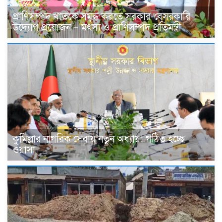
প্রাণিসম্পদ খাতকে সমৃদ্ধ করতে সরকার-বেসরকারি
উদ্যোগ প্রয়োজন – মৎস্য ও প্রাণিসম্পদ প্রতিমন্ত্রী
কুমিল্লার নাগরিক সেবায় নতুন অধ্যায়: গঠিত হচ্ছে
ওয়াসা