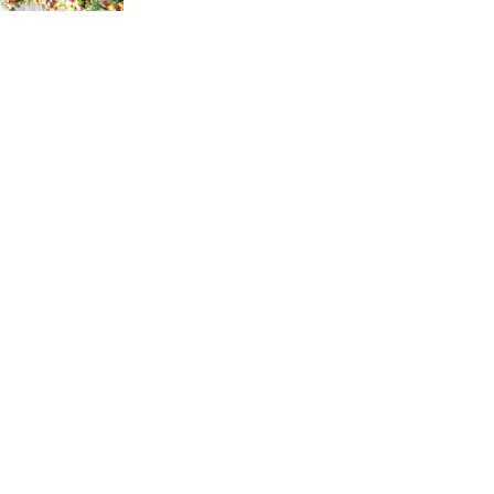
কুমিল্লার নাগরিক সেবায় নতুন অধ্যায়:
গঠিত হচ্ছে ওয়াসা
ঢাকা-আশুলিয়া এলিভেটেড
এক্সপ্রেসওয়ের নিচে ছোট পাইপ
স্থাপনের অভিযোগ
আশুলিয়ার জামগড়া ইস্টার্ন হাউজিং
বাজারে জলাবদ্ধতায় ব্যবসা-বাণিজ্য
স্থবির, ব্যবসায়ীদের প্রতিবাদ
গৃহবধূ হত্যা মামলার আসামি র‍্যাবের
হাতে গ্রেফতার!
আশুলিয়ার বাইপাইল- ঢাকা-টাঙ্গাইল
মহাসড়কে দীর্ঘ যানজট, চরম দুর্ভোগে
জনসাধারণ
আশুলিয়ায় কিশোর গ্যাং কতৃক অষ্টম
শ্রেণীর ছাত্র অপহরণের পর হত্যা: ২০