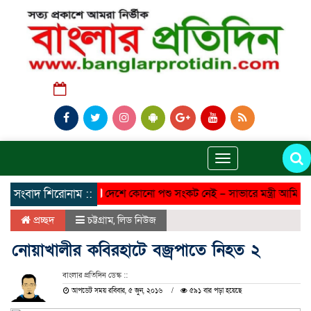
শুক্রবার, ০৭ অগাস্ট ২০২৬, ০৪:৫৫ পূর্বাহ্ন
Toggle
navigation
সংবাদ শিরোনাম ::
দেশে কোনো পশু সংকট নেই – সাভারে মন্ত্রী আমিন উর র
প্রচ্ছদ
চট্টগ্রাম
,
লিড নিউজ
নোয়াখালীর কবিরহাটে বজ্রপাতে নিহত ২
বাংলার প্রতিদিন ডেস্ক ::
আপডেট সময় রবিবার, ৫ জুন, ২০১৬
৫৯১ বার পড়া হয়েছে