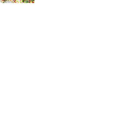
কুমিল্লার নাগরিক সেবায় নতুন অধ্যায়:
গঠিত হচ্ছে ওয়াসা
ঢাকা-আশুলিয়া এলিভেটেড
এক্সপ্রেসওয়ের নিচে ছোট পাইপ
স্থাপনের অভিযোগ
আশুলিয়ার জামগড়া ইস্টার্ন হাউজিং
বাজারে জলাবদ্ধতায় ব্যবসা-বাণিজ্য
স্থবির, ব্যবসায়ীদের প্রতিবাদ
গৃহবধূ হত্যা মামলার আসামি র‍্যাবের
হাতে গ্রেফতার!
আশুলিয়ার বাইপাইল- ঢাকা-টাঙ্গাইল
মহাসড়কে দীর্ঘ যানজট, চরম দুর্ভোগে
জনসাধারণ
আশুলিয়ায় কিশোর গ্যাং কতৃক অষ্টম
শ্রেণীর ছাত্র অপহরণের পর হত্যা: ২০