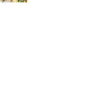
কুমিল্লার নাগরিক সেবায় নতুন অধ্যায়:
গঠিত হচ্ছে ওয়াসা
ঢাকা-আশুলিয়া এলিভেটেড
এক্সপ্রেসওয়ের নিচে ছোট পাইপ
স্থাপনের অভিযোগ
আশুলিয়ার জামগড়া ইস্টার্ন হাউজিং
বাজারে জলাবদ্ধতায় ব্যবসা-বাণিজ্য
স্থবির, ব্যবসায়ীদের প্রতিবাদ
গৃহবধূ হত্যা মামলার আসামি র‍্যাবের
হাতে গ্রেফতার!
আশুলিয়ার বাইপাইল- ঢাকা-টাঙ্গাইল
মহাসড়কে দীর্ঘ যানজট, চরম দুর্ভোগে
জনসাধারণ
আশুলিয়ায় কিশোর গ্যাং কতৃক অষ্টম
শ্রেণীর ছাত্র অপহরণের পর হত্যা: ২০